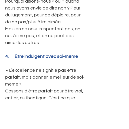
Pourquoi disons-nous « oui » quand 
nous avons envie de dire non ? Peur 
du jugement, peur de déplaire, peur 
de ne pas/plus être aimée…. 
Mais en ne nous respectant pas, on 
ne s’aime pas, et on ne peut pas 
aimer les autres. 
4.       Être indulgent avec soi-même
 « L’excellence ne signifie pas être 
parfait, mais donner le meilleur de soi-
même ».
Cessons d’être parfait pour être vrai, 
entier, authentique. C’est ce que 
nous inculquons à nos enfants. 
Que diriez-vous à un enfant qui a des 
difficultés dans une matière, qui a 
travaillé dur en vue d’une 